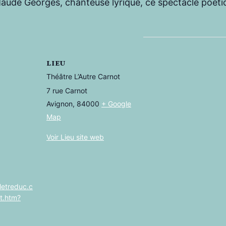
 Maude Georges, chanteuse lyrique, ce spectacle poét
LIEU
Théâtre L’Autre Carnot
7 rue Carnot
Avignon
,
84000
+ Google
Map
Voir Lieu site web
letreduc.c
t.htm?