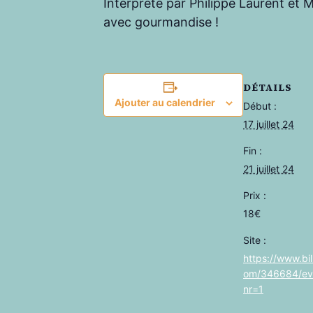
Interprété par Philippe Laurent et
avec gourmandise !
DÉTAILS
Ajouter au calendrier
Début :
17 juillet 24
Fin :
21 juillet 24
Prix :
18€
Site :
https://www.bil
om/346684/ev
nr=1